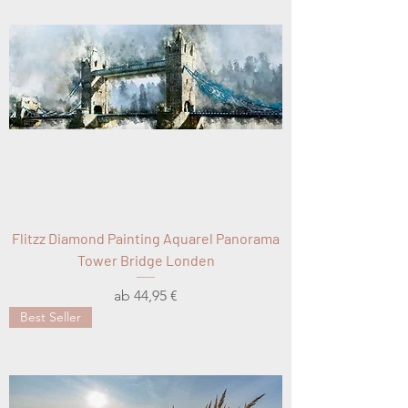
Flitzz Diamond Painting Aquarel Panorama
Tower Bridge Londen
Sale-Preis
ab
44,95 €
Best Seller