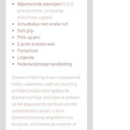
Bijbehorende steentjes
(10 á 15
procent extra, in handige
afsluitbare cupjes)
Schudbakje met smalle tuit
Soft grip
Pick-up pen
2 grote stukken wax
Puntpincet
Legenda
Nederlandstalige handleiding
Diamond Painting is een rustgevende
hobby, waarmee u zelf een prachtig
schilderij maakt door gekleurde
diamantvormige steentjes te plakken
op het bijpassende symbool van het
voorbedrukte canvas. U kunt
diamond painting vergelijken met
borduren, schilderen op nummer of