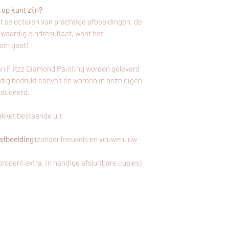
opgegeven adres.
Gratis verzending va
op kunt zijn?
t selecteren van prachtige afbeeldingen, de
gwaardig eindresultaat, want het
 om gaat!
an Flitzz Diamond Painting worden geleverd
edig bedrukt canvas en worden in onze eigen
oduceerd.
kket bestaande uit:
afbeelding
(zonder kreukels en vouwen, uw
 procent extra, in handige afsluitbare cupjes)