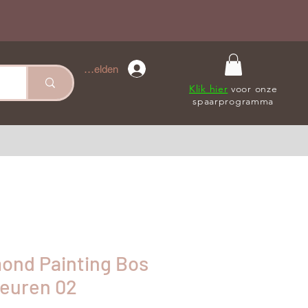
Anmelden
Klik hier
voor onze
spaarprogramma
mond Painting Bos
leuren 02