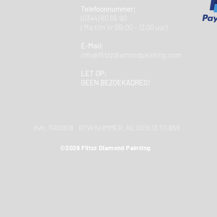
Telefoonnummer:
(0344) 60 66 90
( Ma t/m Vr 09:00 - 12.00 uur)
E-Mail:
info@flitzzdiamondpainting.com
LET OP:
GEEN BEZOEKADRES!
KvK: 74150618 BTW-NUMMER: NL 0019.13.111.B59
©2026 Flitzz Diamond Painting