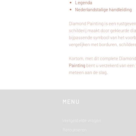
Legenda
Nederlandstalige handleiding
Diamond Painting is een rustgeven
schilderij maakt door gekleurde di
bijpassende symbool van het voor
vergelijken met borduren, schilder
Kortom, met dit complete Diamond
Painting
bent u verzekerd van een
meteen aan de slag.
MENU
Veelgestelde vragen
Retourneren