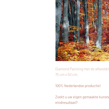
Diamond Painting met de afbeeldin
75 cm x 50 cm.
100% Nederlandse productie!
Zoekt u uw eigen gemaakte kunstw
eindresultaat?