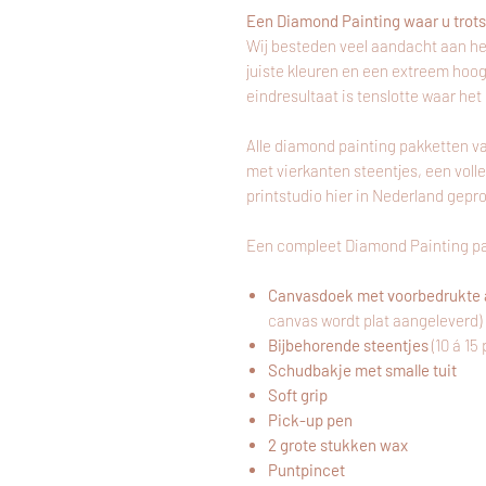
Een Diamond Painting waar u trots 
Wij besteden veel aandacht aan he
juiste kleuren en een extreem hoo
eindresultaat is tenslotte waar het
Alle diamond painting pakketten v
met vierkanten steentjes, een voll
printstudio hier
in
Nederland gepr
Een compleet Diamond Painting pa
Canvasdoek met voorbedrukte 
canvas wordt plat aangeleverd)
Bijbehorende steentjes
(10 á 15
Schudbakje met smalle tuit
Soft grip
Pick-up pen
2 grote stukken wax
Puntpincet