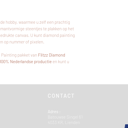
de hobby, waarmee u zelf een prachtig
amantvormige steentjes te plakken op het
bedrukte canvas. U kunt diamond painting
en op nummer of pixelen.
 Painting pakket van
Flitzz Diamond
100% Nederlandse productie
en kunt u
CONTACT
Adres :
Batouwse Singel 61
4033 KR, Lienden