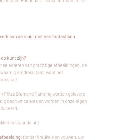
ng Gouden Boeddha 2 - vanaf formaat 40 cm
opgegeven adres.
Gratis verzending va
erk aan de muur met een fantastisch
op kunt zijn?
t selecteren van prachtige afbeeldingen, de
gwaardig eindresultaat, want het
 om gaat!
an Flitzz Diamond Painting worden geleverd
edig bedrukt canvas en worden in onze eigen
oduceerd.
kket bestaande uit:
afbeelding
(zonder kreukels en vouwen, uw