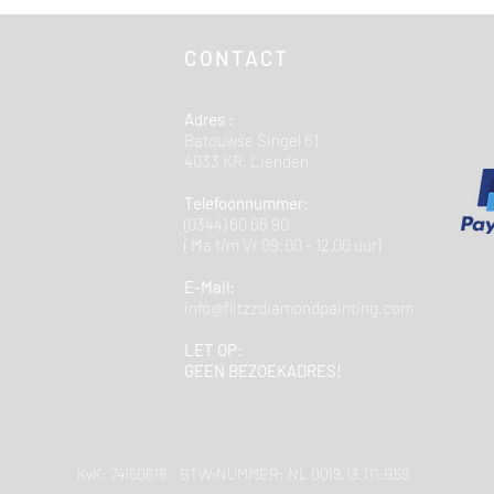
CONTACT
Adres :
Batouwse Singel 61
4033 KR, Lienden
Telefoonnummer:
(0344) 60 66 90
( Ma t/m Vr 09:00 - 12.00 uur)
E-Mail:
info@flitzzdiamondpainting.com
LET OP:
GEEN BEZOEKADRES!
KvK: 74150618 BTW-NUMMER: NL 0019.13.111.B59