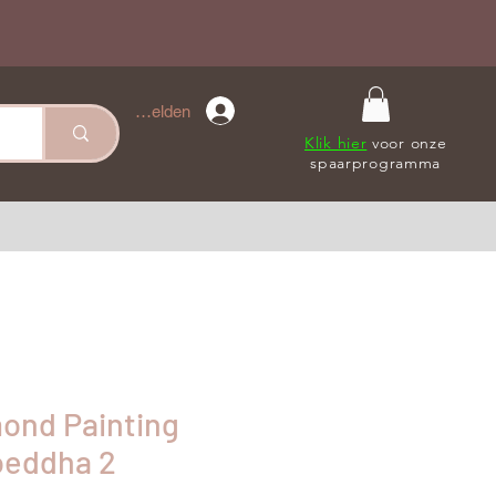
Anmelden
Klik hier
voor onze
spaarprogramma
mond Painting
oeddha 2