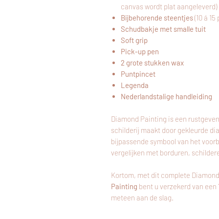
canvas wordt plat aangeleverd)
Bijbehorende steentjes
(10 á 15
Schudbakje met smalle tuit
Soft grip
Pick-up pen
2 grote stukken wax
Puntpincet
Legenda
Nederlandstalige handleiding
Diamond Painting is een rustgeven
schilderij maakt door gekleurde di
bijpassende symbool van het voor
vergelijken met borduren, schilder
Kortom, met dit complete Diamond
Painting
bent u verzekerd van een
meteen aan de slag.