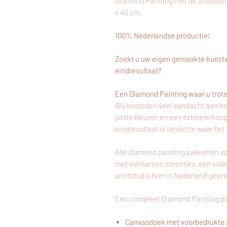
Diamond Painting met de afbeeldi
x 40 cm.
100% Nederlandse productie!
Zoekt u uw eigen gemaakte kunstw
eindresultaat?
Een Diamond Painting waar u trots 
Wij besteden veel aandacht aan he
juiste kleuren en een extreem hoo
eindresultaat is tenslotte waar het
Alle diamond painting pakketten v
met vierkanten steentjes, een voll
printstudio hier
in
Nederland gepr
Een compleet Diamond Painting pa
Canvasdoek met voorbedrukte 