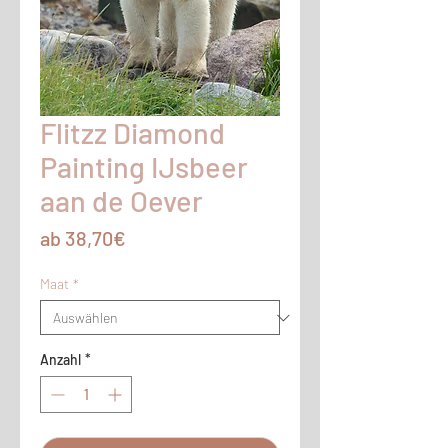
Flitzz Diamond
Painting IJsbeer
aan de Oever
Sale-
ab
38,70€
Preis
Maat
*
Anzahl
*