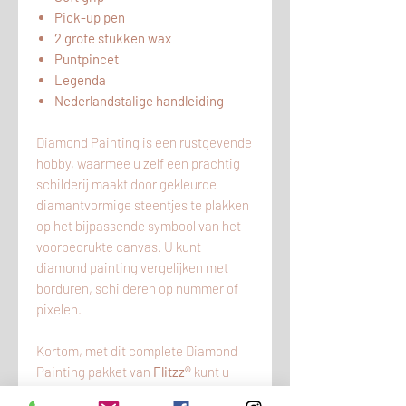
Pick-up pen
2 grote stukken wax
Puntpincet
Legenda
Nederlandstalige handleiding
Diamond Painting is een rustgevende
hobby, waarmee u zelf een prachtig
schilderij maakt door gekleurde
diamantvormige steentjes te plakken
op het bijpassende symbool van het
voorbedrukte canvas. U kunt
diamond painting vergelijken met
borduren, schilderen op nummer of
pixelen.
Kortom, met dit complete Diamond
Painting pakket van
Flitzz®
kunt u
meteen aan de slag.