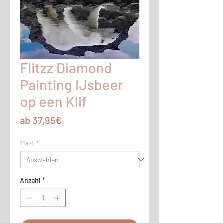
Flitzz Diamond
Painting IJsbeer
op een Klif
Sale-
ab
37,95€
Preis
Maat
*
Anzahl
*