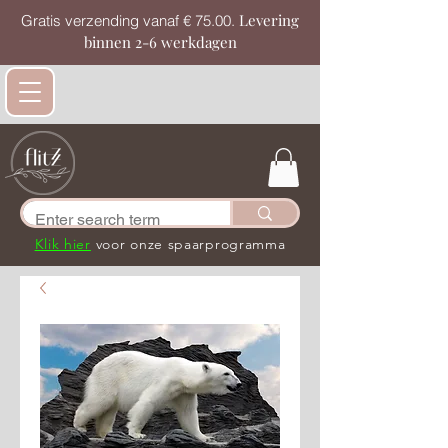
Levering
Gratis verzending vanaf € 75.00.
binnen 2-6 werkdagen
Klik hier
voor onze spaarprogramma