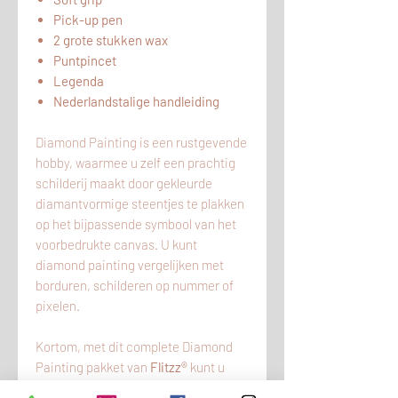
Pick-up pen
2 grote stukken wax
Puntpincet
Legenda
Nederlandstalige handleiding
Diamond Painting is een rustgevende
hobby, waarmee u zelf een prachtig
schilderij maakt door gekleurde
diamantvormige steentjes te plakken
op het bijpassende symbool van het
voorbedrukte canvas. U kunt
diamond painting vergelijken met
borduren, schilderen op nummer of
pixelen.
Kortom, met dit complete Diamond
Painting pakket van
Flitzz®
kunt u
meteen aan de slag.