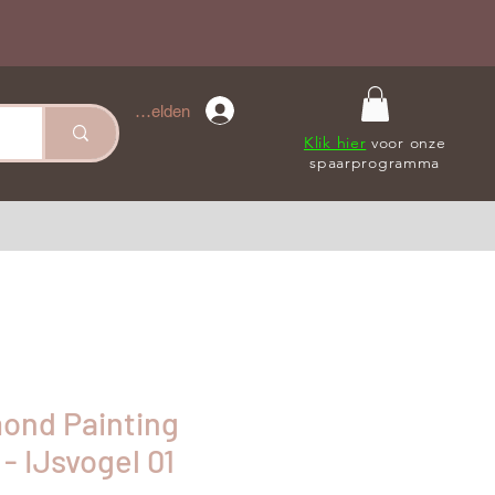
Anmelden
Klik hier
voor onze
spaarprogramma
mond Painting
- IJsvogel 01