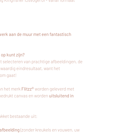
 Kingfisher IJsvogel 01 - vanaf formaat
opgegeven adres.
Gratis verzending va
erk aan de muur met een fantastisch
op kunt zijn?
t selecteren van prachtige afbeeldingen, de
gwaardig eindresultaat, want het
 om gaat!
an het merk
Flitzz®
worden geleverd met
g bedrukt canvas en worden
uitsluitend in
kket bestaande uit:
afbeelding
(zonder kreukels en vouwen, uw