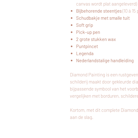
canvas wordt plat aangeleverd)
Bijbehorende steentjes
(10 á 15
Schudbakje met smalle tuit
Soft grip
Pick-up pen
2 grote stukken wax
Puntpincet
Legenda
Nederlandstalige handleiding
Diamond Painting is een rustgeven
schilderij maakt door gekleurde di
bijpassende symbool van het voor
vergelijken met borduren, schilder
Kortom, met dit complete Diamond
aan de slag.