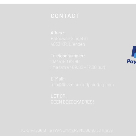
CONTACT
Adres :
Batouwse Singel 61
4033 KR, Lienden
Telefoonnummer:
(0344) 60 66 90
( Ma t/m Vr 09:00 - 12.00 uur)
E-Mail:
info@flitzzdiamondpainting.com
LET OP:
GEEN BEZOEKADRES!
KvK: 74150618 BTW-NUMMER: NL 0019.13.111.B59