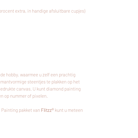
 procent extra, in handige afsluitbare cupjes)
de hobby, waarmee u zelf een prachtig
amantvormige steentjes te plakken op het
bedrukte canvas. U kunt diamond painting
en op nummer of pixelen.
 Painting pakket van
Flitzz®
kunt u meteen