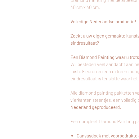
Diamond Painting met de afbeelding
40 cm x 40 cm.
Volledige Nederlandse productie!
Zoekt u uw eigen gemaakte kunstw
eindresultaat?
Een Diamond Painting waar u trots 
Wij besteden veel aandacht aan he
juiste kleuren en een extreem hoo
eindresultaat is tenslotte waar het
Alle diamond painting pakketten v
vierkanten steentjes, een volledi
Nederland geproduceerd.
Een compleet Diamond Painting pa
Canvasdoek met voorbedrukte 