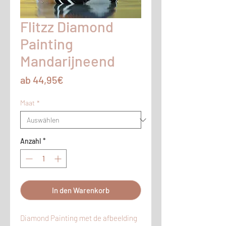
Flitzz Diamond
Painting
Mandarijneend
Sale-
ab
44,95€
Preis
Maat
*
Anzahl
*
In den Warenkorb
Diamond Painting met de afbeelding