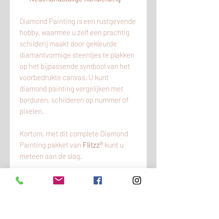
Diamond Painting is een rustgevende
hobby, waarmee u zelf een prachtig
schilderij maakt door gekleurde
diamantvormige steentjes te plakken
op het bijpassende symbool van het
voorbedrukte canvas. U kunt
diamond painting vergelijken met
borduren, schilderen op nummer of
pixelen.
Kortom, met dit complete Diamond
Painting pakket van
Flitzz®
kunt u
meteen aan de slag.
KLANTENSERVICE
Heeft u vragen en/of opmerkingen?
LEVERING VAN DIT PRODUCT
Wij zijn bereikbaar op werkdagen