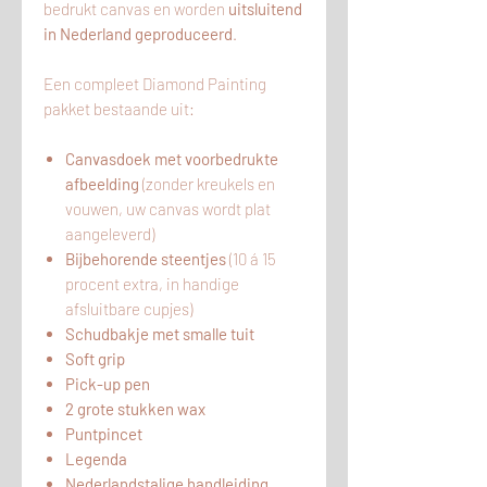
bedrukt canvas en worden
uitsluitend
in Nederland geproduceerd
.
Een compleet Diamond Painting
pakket bestaande uit:
Canvasdoek met voorbedrukte
afbeelding
(zonder kreukels en
vouwen, uw canvas wordt plat
aangeleverd)
Bijbehorende steentjes
(10 á 15
procent extra, in handige
afsluitbare cupjes)
Schudbakje met smalle tuit
Soft grip
Pick-up pen
2 grote stukken wax
Puntpincet
Legenda
Nederlandstalige handleiding