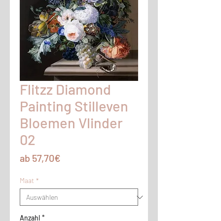
Flitzz Diamond
Painting Stilleven
Bloemen Vlinder
02
Sale-
ab
57,70€
Preis
Maat
*
Anzahl
*