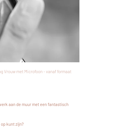
opgegeven adres.
Gratis verzending va
ng Vrouw met Microfoon - vanaf formaat
erk aan de muur met een fantastisch
op kunt zijn?