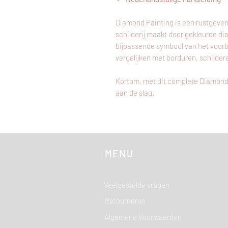
Diamond Painting is een rustgeven
schilderij maakt door gekleurde di
bijpassende symbool van het voor
vergelijken met borduren, schilder
Kortom, met dit complete Diamond
aan de slag.
MENU
Veelgestelde vragen
Retourneren
Algemene Voorwaarden