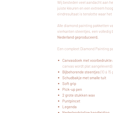
Wij besteden veel aandacht aan he
juiste kleuren en een extreem hoo
eindresultaat is tenslotte waar het
Alle diamond painting pakketten v
vierkanten steentjes, een volledi
Nederland geproduceerd.
Een compleet Diamond Painting pa
Canvasdoek met voorbedrukte 
canvas wordt plat aangeleverd)
Bijbehorende steentjes
(10 á 15
Schudbakje met smalle tuit
Soft grip
Pick-up pen
2 grote stukken wax
Puntpincet
Legenda
Nederlandstalige handleiding