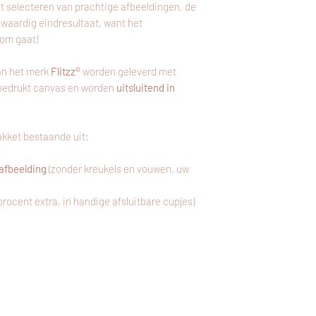
t selecteren van prachtige afbeeldingen, de
gwaardig eindresultaat, want het
 om gaat!
an het merk
Flitzz®
worden geleverd met
g bedrukt canvas en worden
uitsluitend in
kket bestaande uit:
afbeelding
(zonder kreukels en vouwen, uw
 procent extra, in handige afsluitbare cupjes)