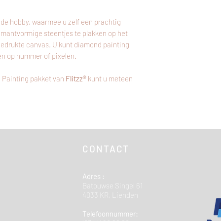
de hobby, waarmee u zelf een prachtig
amantvormige steentjes te plakken op het
bedrukte canvas. U kunt diamond painting
en op nummer of pixelen.
 Painting pakket van
Flitzz®
kunt u meteen
CONTACT
Adres :
Batouwse Singel 61
4033 KR, Lienden
Telefoonnummer: