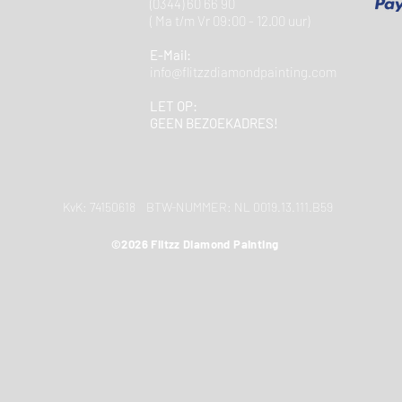
(0344) 60 66 90
( Ma t/m Vr 09:00 - 12.00 uur)
E-Mail:
info@flitzzdiamondpainting.com
LET OP:
GEEN BEZOEKADRES!
KvK: 74150618 BTW-NUMMER: NL 0019.13.111.B59
©2026 Flitzz Diamond Painting