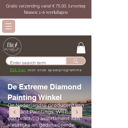
Levering
Gratis verzending vanaf € 75.00.
binnen 2-6 werkdagen
Klik hier
voor onze spaarprogramma
De Extreme Diamond
Painting Winkel
De Nederlandse producent van
diamant Paintings. Wij bieden
een prachtig assortiment aan
kleurrijke en gedetailleerde