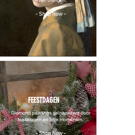
leven brengen.
- Shop Now -
FEESTDAGEN
Diamond paintings geïnspireerd door
feestdagen en blije momenten.
- Shop Now -