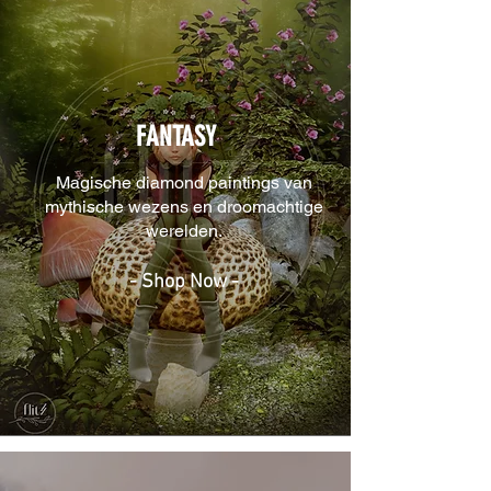
FANTASY
Magische diamond paintings van
mythische wezens en droomachtige
werelden.
- Shop Now -