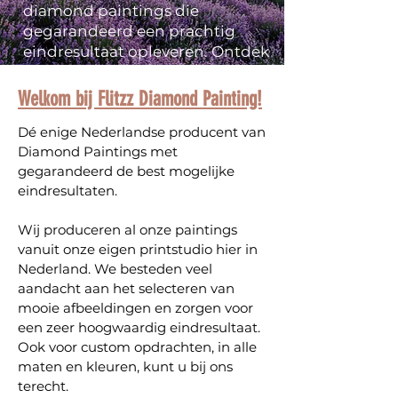
diamond paintings die
gegarandeerd een prachtig
eindresultaat opleveren. Ontdek
de magie van diamant
schilderen en geef je creativiteit
Welkom bij Flitzz Diamond Painting!
de ruimte!
Dé enige Nederlandse producent van
Diamond Paintings met
gegarandeerd de best mogelijke
eindresultaten.
Wij produceren al onze paintings
vanuit onze eigen printstudio hier in
Nederland. We besteden veel
aandacht aan het selecteren van
mooie afbeeldingen en zorgen voor
een zeer hoogwaardig eindresultaat.
Ook voor custom opdrachten, in alle
maten en kleuren, kunt u bij ons
terecht.