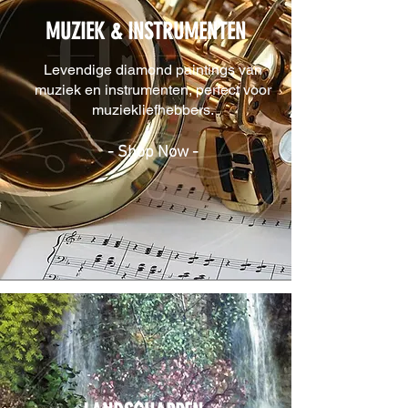
MUZIEK & INSTRUMENTEN
Levendige diamond paintings van
muziek en instrumenten, perfect voor
muziekliefhebbers.
- Shop Now -